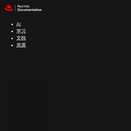
Skip to navigation
Skip to content
支
持
AI
学习
控制台
文档
（Console）
资源
开
发
人
员
开
始
试
用
联