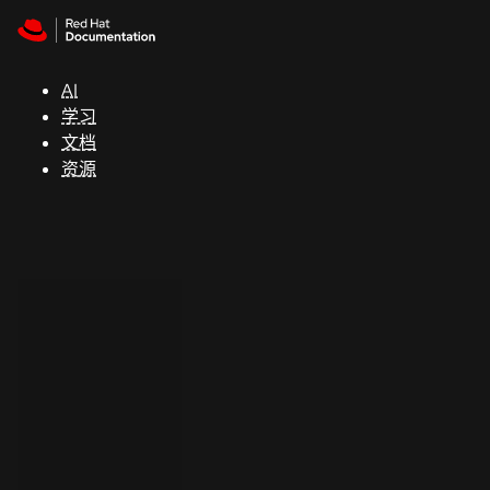
Skip to navigation
Skip to content
支
持
AI
学习
控制台
文档
（Console）
资源
开
发
人
员
开
始
试
用
联