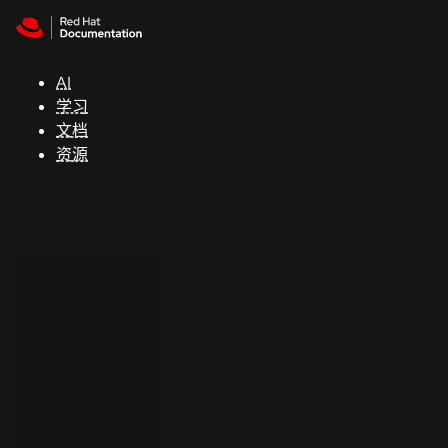
Skip to navigation
Skip to content
支
持
AI
学习
控制台
文档
（Console）
资源
开
发
人
员
开
始
试
用
联