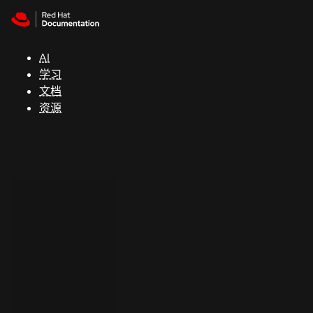
Skip to navigation
Skip to content
支
持
AI
学习
控制台
文档
（Console）
资源
开
发
人
员
开
始
试
用
联