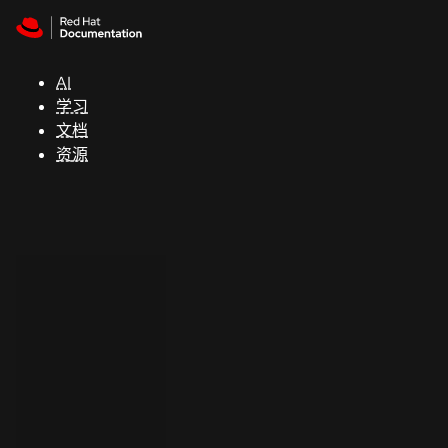
Skip to navigation
Skip to content
支
持
AI
学习
控制台
文档
（Console）
资源
开
发
人
员
开
始
试
用
联