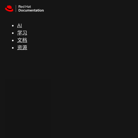
Skip to navigation
Skip to content
支
持
AI
学习
控制台
文档
（Console）
资源
开
发
人
员
开
始
试
用
联