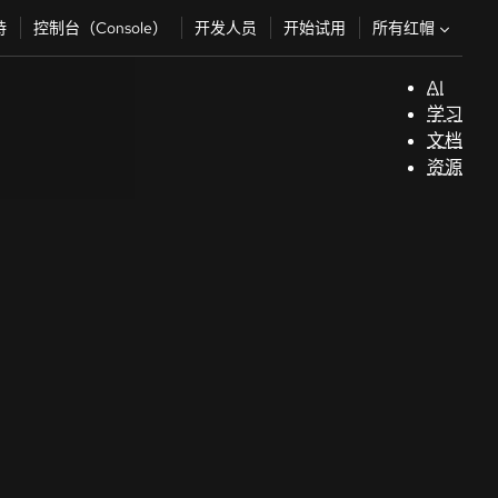
所有红帽
持
控制台（Console）
开发人员
开始试用
AI
支
学习
持
文档
资源
（
开
发
人
员
开
始
试
用