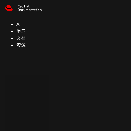
Skip to navigation
Skip to content
支
持
AI
学习
控制台
文档
（Console）
资源
开
发
人
员
开
始
试
用
联