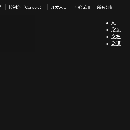
所有红帽
持
控制台（Console）
开发人员
开始试用
AI
支
学习
持
文档
资源
（
开
发
人
员
开
始
试
用