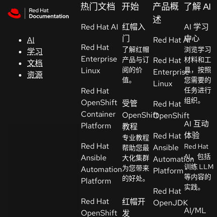
Skip to navigation
Skip to content
热门文档
开始
产品概
了解 AI
支
述
Red Hat AI
持
红帽入
AI 学习
门
中心
AI
Red Hat AI
Red Hat
了解红帽
浏览学习
学习
控制台
Enterprise
产品与订
Red Hat
材料和工
文档
（Console）
Linux
阅的价
具，按照
Enterprise
资源
值。
您需要的
Linux
Red Hat
任务进行
开
组织。
OpenShift
受管
Red Hat
发
Container
OpenShift
OpenShift
人
AI 互动
Platform
教程
员
体验
Red Hat
专业教程
Red Hat
Red Hat
Ansible
帮助您最
开
AI，包括
Ansible
大化集群
Automation
始
训练 LLM
为您带来
Automation
Platform
等内容的
试
的好处。
Platform
实践。
用
Red Hat
Red Hat
红帽开
OpenJDK
AI/ML
OpenShift
发
联