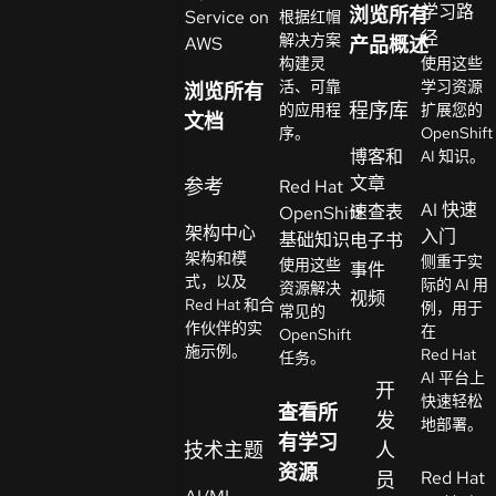
学习路
浏览所有
Service on
根据红帽
系
径
解决方案
AWS
产品概述
选
人
构建灵
使用这些
择
活、可靠
学习资源
浏览所有
语
程序库
的应用程
扩展您的
文档
言
序。
OpenShift
博客和
AI 知识。
文章
参考
Red Hat
AI 快速
速查表
OpenShift
架构中心
入门
基础知识
电子书
架构和模
侧重于实
使用这些
事件
式，以及
际的 AI 用
资源解决
视频
Red Hat 和合
例，用于
常见的
作伙伴的实
在
OpenShift
施示例。
Red Hat
任务。
AI 平台上
开
快速轻松
查看所
发
地部署。
有学习
技术主题
人
资源
Red Hat
员