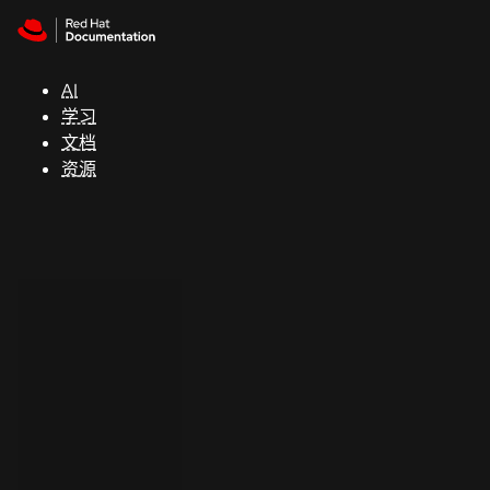
Skip to navigation
Skip to content
支
持
AI
学习
控制台
文档
（Console）
资源
开
发
人
员
开
始
试
用
联