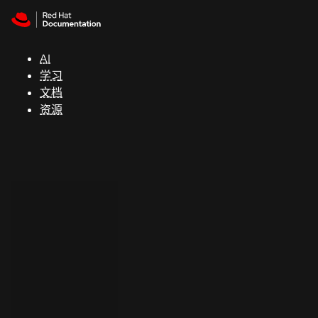
Skip to navigation
Skip to content
支
持
AI
学习
控制台
文档
（Console）
资源
开
发
人
员
开
始
试
用
联