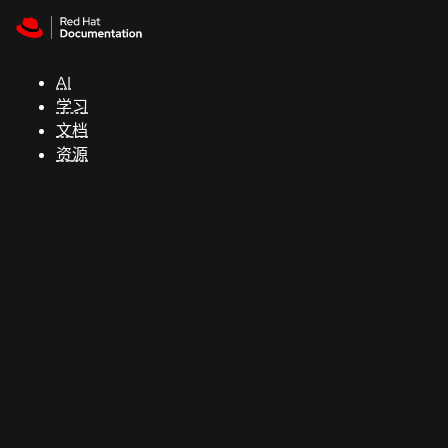
Skip to navigation
Skip to content
支
持
AI
学习
控制台
文档
（Console）
资源
开
发
人
员
开
始
试
用
联