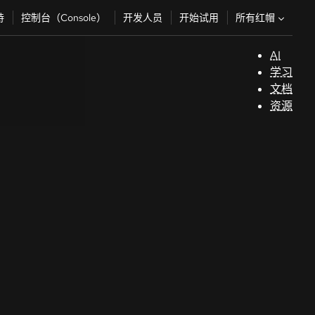
所有红帽
持
控制台（Console）
开发人员
开始试用
AI
支
学习
持
文档
资源
（
开
发
人
员
开
始
试
用