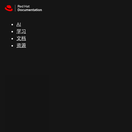
Skip to navigation
Skip to content
支
持
AI
学习
控制台
文档
（Console）
资源
开
发
人
员
开
始
试
用
联