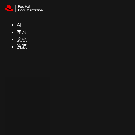
Skip to navigation
Skip to content
支
持
AI
学习
控制台
文档
（Console）
资源
开
发
人
员
开
始
试
用
联