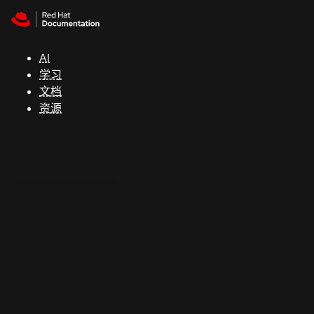
Skip to navigation
Skip to content
支
持
AI
学习
控制台
文档
（Console）
资源
开
发
人
员
开
始
试
用
联