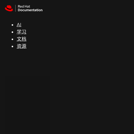
Skip to navigation
Skip to content
支
持
AI
学习
控制台
文档
（Console）
资源
开
发
人
员
开
始
试
用
联