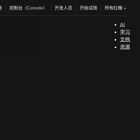
所有红帽
持
控制台（Console）
开发人员
开始试用
AI
支
学习
持
文档
资源
（
开
发
人
员
开
始
试
用