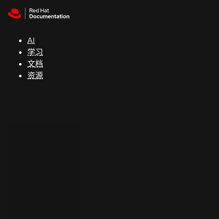
Skip to navigation
Skip to content
支
持
AI
学习
控制台
文档
（Console）
资源
开
发
人
员
开
始
试
用
联