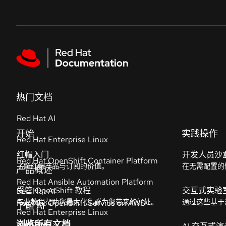
Skip to navigation
Skip to content
Featured links
热门文档
Red Hat AI
Red Hat Enterprise Linux
Red Hat OpenShift Container Platform
Red Hat Ansible Automation Platform
Red Hat OpenShift Service on AWS
浏览所有文档