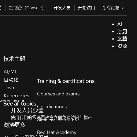
所有红帽
持
控制台（Console）
开发人员
开始试用
AI
支
学习
持
文档
资源
（
技术主题
AI/ML
开
自动化
发
Java
人
Kubernetes
员
See all topics
开
始
试
用