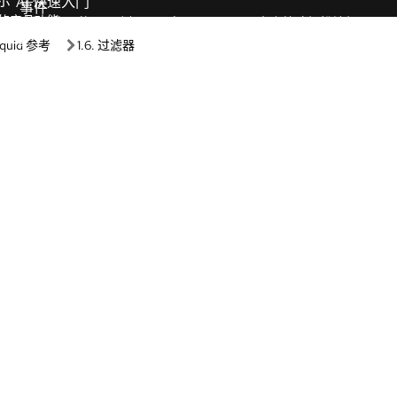
学习路径
盒
Guided learning
情况下启动我们的产品和技术。
Receive custom learning plans p
AI assistant.
室
AI/ML
浏览器的实践体验进行学习。
自动化
示
的产品功能。
Kubernetes 和云原生
Linux
、功能和适用性。
Red Hat Hybrid Cloud
，立即开始构建和测试。
程序库