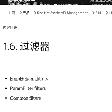
开始
实践操作
红帽入门
开发人员沙
了解红帽产品与订阅的价值。
在无需配置的
受管 OpenShift 教程
交互式实验
专业教程帮助您最大化集群为您带来的好处。
通过这些基于
红帽开发
AI 交互式演
根据红帽解决方案构建灵活、可靠的应用程序。
点这些教程中
Red Hat OpenShift 基础知识
产品试用
使用这些资源解决常见的 OpenShift 任务。
评估产品价值
查看所有学习资源
下载产品
访问产品下载
产品概述