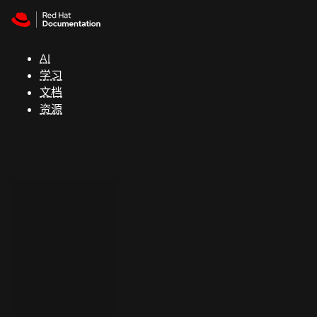
Skip to navigation
Skip to content
支
持
AI
学习
控制台
文档
（Console）
资源
开
发
人
员
开
始
试
用
联