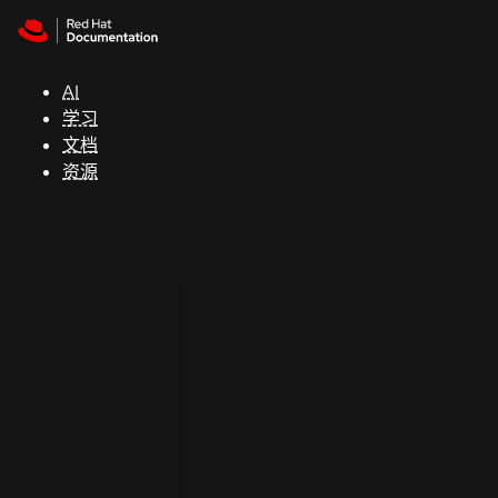
Skip to navigation
Skip to content
支
持
AI
学习
控制台
文档
（Console）
资源
开
发
人
员
开
始
试
用
联