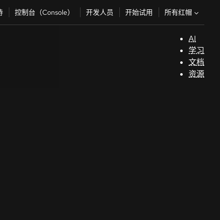
所有红帽
持
控制台（Console）
开发人员
开始试用
AI
支
学习
持
文档
资源
（
开
发
人
员
开
始
试
用