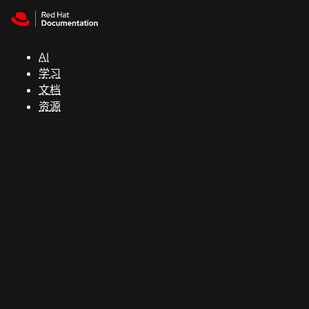
Skip to navigation
Skip to content
支
持
AI
学习
控制台
文档
（Console）
资源
开
发
人
员
开
始
试
用
联