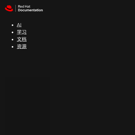
Skip to navigation
Skip to content
支
持
AI
学习
控制台
文档
（Console）
资源
开
发
人
员
开
始
试
用
联