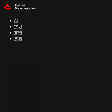
Skip to navigation
Skip to content
支
持
AI
学习
控制台
文档
（Console）
资源
开
发
人
员
开
始
试
用
联