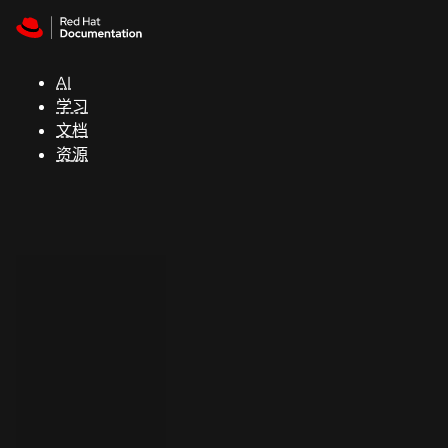
Skip to navigation
Skip to content
支
持
AI
学习
控制台
文档
（Console）
资源
开
发
人
员
开
始
试
用
联