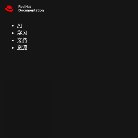
Skip to navigation
Skip to content
支
持
AI
学习
控制台
文档
（Console）
资源
开
发
人
员
开
始
试
用
联