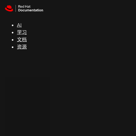
Skip to navigation
Skip to content
支
持
AI
学习
控制台
文档
（Console）
资源
开
发
人
员
开
始
试
用
联