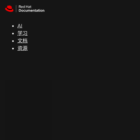
Skip to navigation
Skip to content
支
持
AI
学习
控制台
文档
（Console）
资源
开
发
人
员
开
始
试
用
联