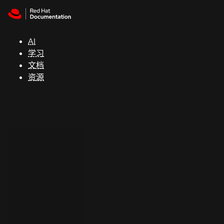
Skip to navigation
Skip to content
支
持
AI
学习
控制台
文档
（Console）
资源
开
发
人
员
开
始
试
用
联