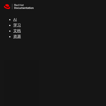
Skip to navigation
Skip to content
支
持
AI
学习
控制台
文档
（Console）
资源
开
发
人
员
开
始
试
用
联