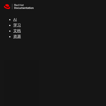
Skip to navigation
Skip to content
支
持
AI
学习
控制台
文档
（Console）
资源
开
发
人
员
开
始
试
用
联