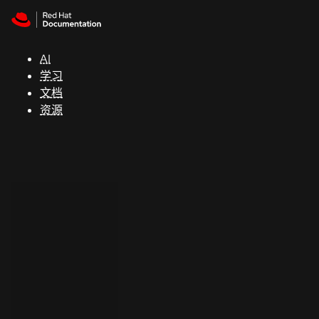
Skip to navigation
Skip to content
支
持
AI
学习
控制台
文档
（Console）
资源
开
发
人
员
开
始
试
用
联