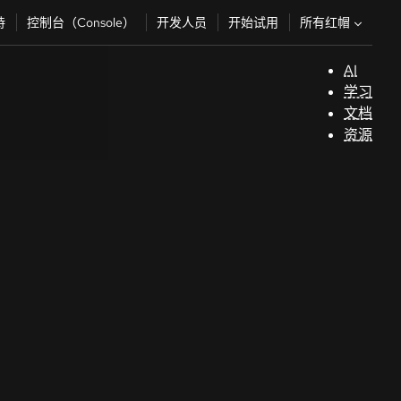
所有红帽
持
控制台（Console）
开发人员
开始试用
AI
支
学习
持
文档
资源
（
开
发
人
员
开
始
试
用