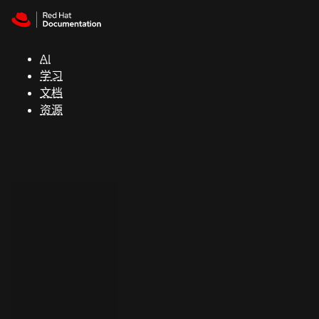
Skip to navigation
Skip to content
支
持
AI
学习
控制台
文档
（Console）
资源
开
发
人
员
开
始
试
用
联