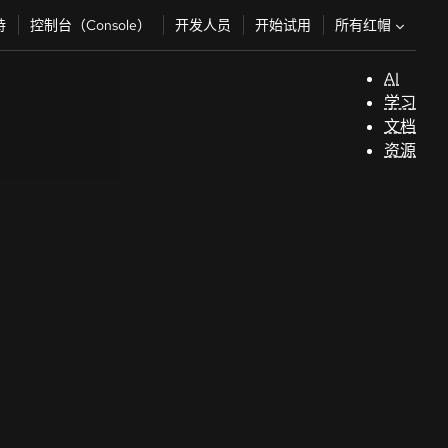
所有红帽
持
控制台（Console）
开发人员
开始试用
AI
支
学习
持
文档
资源
（
开
发
人
员
开
始
试
用