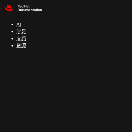
Skip to navigation
Skip to content
支
持
AI
学习
控制台
文档
（Console）
资源
开
发
人
员
开
始
试
用
联