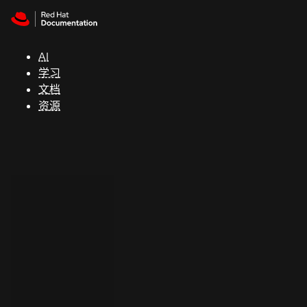
Skip to navigation
Skip to content
支
持
AI
学习
控制台
文档
（Console）
资源
开
发
人
员
开
始
试
用
联