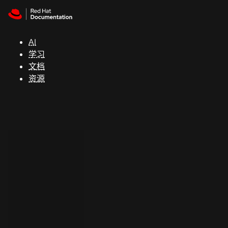
Skip to navigation
Skip to content
支
持
AI
学习
控制台
文档
（Console）
资源
开
发
人
员
开
始
试
用
联