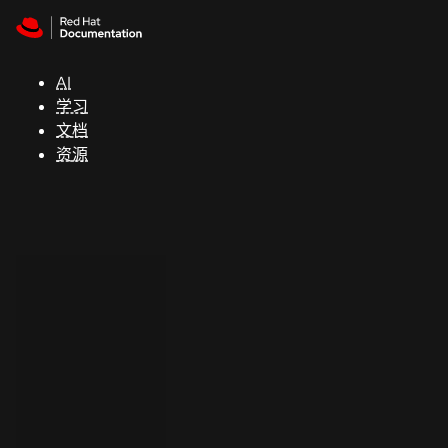
Skip to navigation
Skip to content
支
持
AI
学习
控制台
文档
（Console）
资源
开
发
人
员
开
始
试
用
联