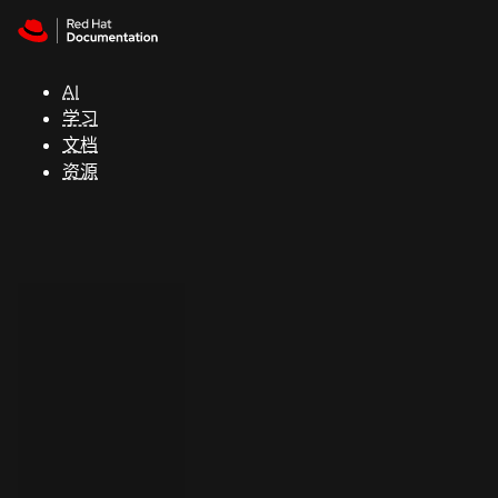
Skip to navigation
Skip to content
支
持
AI
学习
控制台
文档
（Console）
资源
开
发
人
员
开
始
试
用
联