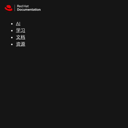
Skip to navigation
Skip to content
支
持
AI
学习
控制台
文档
（Console）
资源
开
发
人
员
开
始
试
用
联