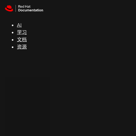
Skip to navigation
Skip to content
支
持
AI
学习
控制台
文档
（Console）
资源
开
发
人
员
开
始
试
用
联