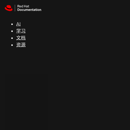
Skip to navigation
Skip to content
支
持
AI
学习
控制台
文档
（Console）
资源
开
发
人
员
开
始
试
用
联