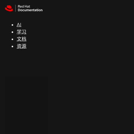
Skip to navigation
Skip to content
支
持
AI
学习
控制台
文档
（Console）
资源
开
发
人
员
开
始
试
用
联