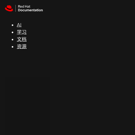
Skip to navigation
Skip to content
支
持
AI
学习
控制台
文档
（Console）
资源
开
发
人
员
开
始
试
用
联