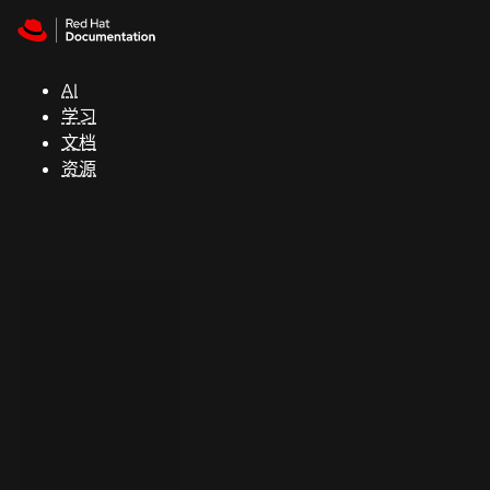
Skip to navigation
Skip to content
支
持
AI
学习
控制台
文档
（Console）
资源
开
发
人
员
开
始
试
用
联