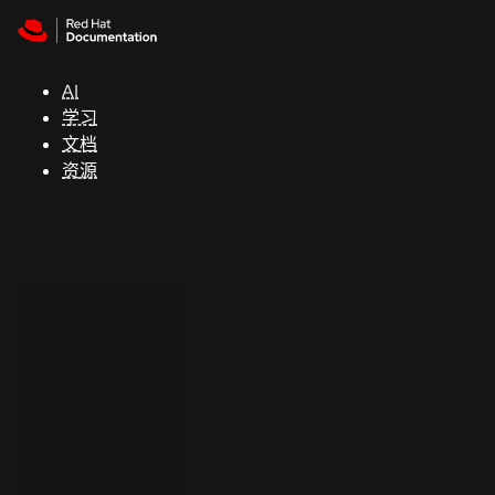
Skip to navigation
Skip to content
支
持
AI
学习
控制台
文档
（Console）
资源
开
发
人
员
开
始
试
用
联